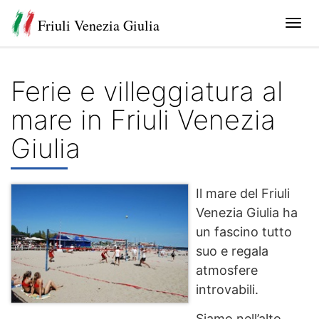
Friuli Venezia Giulia
Tog
navi
Ferie e villeggiatura al
mare in Friuli Venezia
Giulia
Il mare del Friuli
Venezia Giulia ha
un fascino tutto
suo e regala
atmosfere
introvabili.
Siamo nell’alto